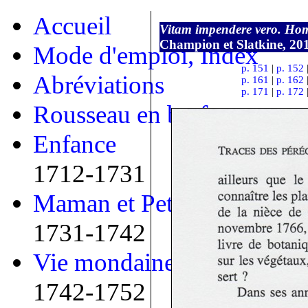
Accueil
Vitam impendere vero. Hom
Champion et Slatkine, 20
Mode d'emploi, Index
p. 151
|
p. 152
Abréviations
p. 161
|
p. 162
p. 171
|
p. 172
Rousseau en bref
Enfance
1712-1731
Maman et Petit
1731-1742
Vie mondaine
1742-1752