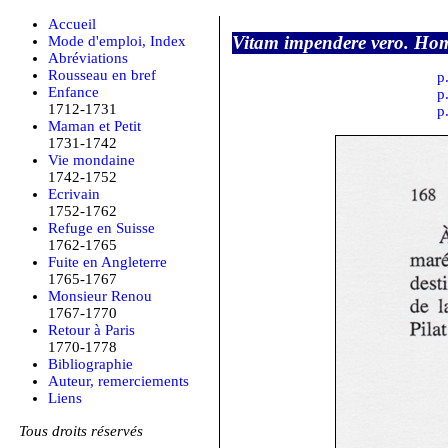
Accueil
Vitam impendere vero. Hom
Mode d'emploi, Index
Abréviations
Rousseau en bref
p
Enfance
p
1712-1731
p
Maman et Petit
1731-1742
Vie mondaine
1742-1752
Ecrivain
1752-1762
Refuge en Suisse
1762-1765
Fuite en Angleterre
1765-1767
Monsieur Renou
1767-1770
Retour à Paris
1770-1778
Bibliographie
Auteur, remerciements
Liens
Tous droits réservés