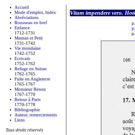
Accueil
Vitam impendere vero. Hom
Mode d'emploi, Index
Abréviations
Rousseau en bref
p
Enfance
p
1712-1731
p
Maman et Petit
1731-1742
Vie mondaine
1742-1752
Ecrivain
1752-1762
Refuge en Suisse
1762-1765
Fuite en Angleterre
1765-1767
Monsieur Renou
1767-1770
Retour à Paris
1770-1778
Bibliographie
Auteur, remerciements
Liens
Tous droits réservés