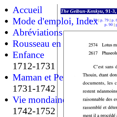
Accueil
The Geibun-Kenkyu
, 91-3,
Mode d'emploi, Index
p. 78
|
p. 79
|
p. 
p. 90
|
Abréviations
Rousseau en bref
Enfance
1712-1731
Maman et Petit
1731-1742
Vie mondaine
1742-1752