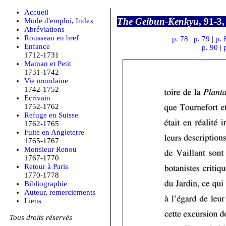
Accueil
The Geibun-Kenkyu
, 91-3,
Mode d'emploi, Index
Abréviations
Rousseau en bref
p. 78
|
p. 79
|
p. 
Enfance
p. 90
|
1712-1731
Maman et Petit
1731-1742
Vie mondaine
1742-1752
Ecrivain
1752-1762
Refuge en Suisse
1762-1765
Fuite en Angleterre
1765-1767
Monsieur Renou
1767-1770
Retour à Paris
1770-1778
Bibliographie
Auteur, remerciements
Liens
Tous droits réservés