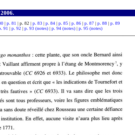
 2006.
80
|
p. 81
| p. 82 |
p. 83
|
p. 84
|
p. 85
|
p. 86
|
p. 87
|
p. 88
|
p. 89
p. 91
|
p. 92
|
p. 93 (notes)
|
p. 94 (notes)
|
p. 95 (notes)