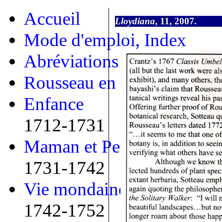
Accueil
Lloydiana
, 11, 2007.
Mode d'emploi, Index
Abréviations
Rousseau en bref
Enfance
1712-1731
Maman et Petit
1731-1742
Vie mondaine
1742-1752